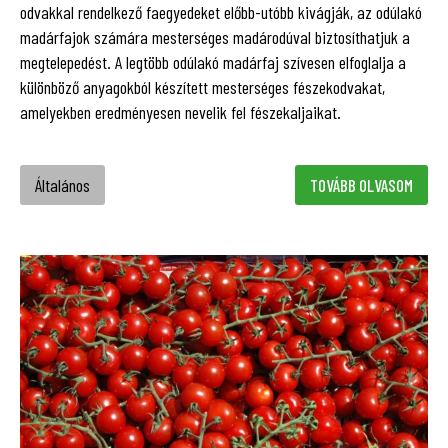
odvakkal rendelkező faegyedeket előbb-utóbb kivágják, az odúlakó
madárfajok számára mesterséges madárodúval biztosíthatjuk a
megtelepedést. A legtöbb odúlakó madárfaj szívesen elfoglalja a
különböző anyagokból készített mesterséges fészekodvakat,
amelyekben eredményesen nevelik fel fészekaljaikat.
Általános
TOVÁBB OLVASOM