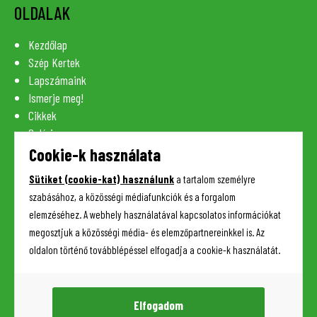
OLDALAK
Kezdőlap
Szép Kertek
Lapszámaink
Ismerje meg!
Cikkek
Galéria
Szaknévsor
Cookie-k használata
Lexikon
Sütiket (cookie-kat) használunk
a tartalom személyre
Kapcsolat
szabásához, a közösségi médiafunkciók és a forgalom
elemzéséhez. A webhely használatával kapcsolatos információkat
megosztjuk a közösségi média- és elemzőpartnereinkkel is. Az
HASZNOS INFORMÁCIÓK
oldalon történő továbblépéssel elfogadja a cookie-k használatát.
Adatkezelési tájékoztató
Impresszum
Elfogadom
Sütik (cookie-k) kezelése