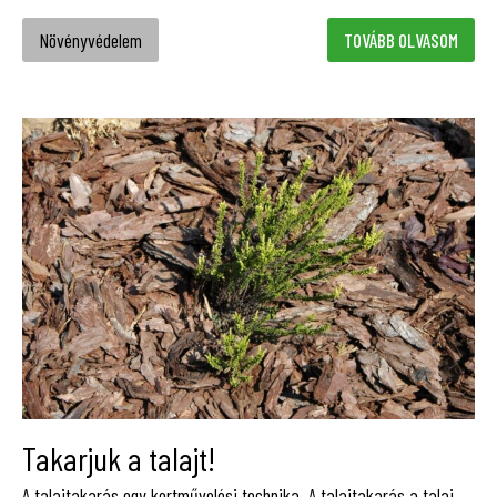
Növényvédelem
TOVÁBB OLVASOM
Takarjuk a talajt!
A talajtakarás egy kertművelési technika. A talajtakarás a talaj