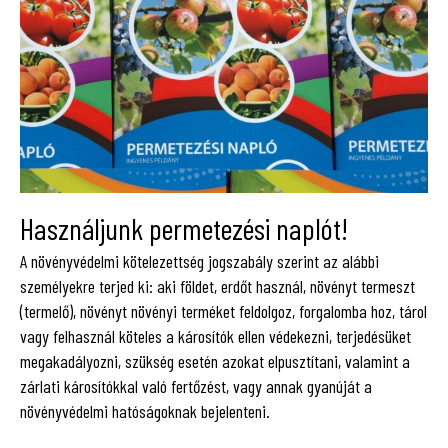
Használjunk permetezési naplót!
A növényvédelmi kötelezettség jogszabály szerint az alábbi
személyekre terjed ki: aki földet, erdőt használ, növényt termeszt
(termelő), növényt növényi terméket feldolgoz, forgalomba hoz, tárol
vagy felhasznál köteles a károsítók ellen védekezni, terjedésüket
megakadályozni, szükség esetén azokat elpusztítani, valamint a
zárlati károsítókkal való fertőzést, vagy annak gyanúját a
növényvédelmi hatóságoknak bejelenteni.