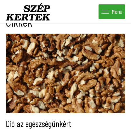
Kezdőlap
-
Cikkek
Menü
Cikkek
Dió az egészségünkért