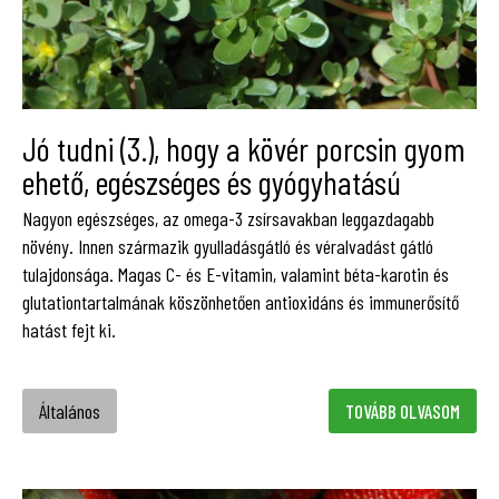
Jó tudni (3.), hogy a kövér porcsin gyom
ehető, egészséges és gyógyhatású
Nagyon egészséges, az omega-3 zsírsavakban leggazdagabb
növény. Innen származik gyulladásgátló és véralvadást gátló
tulajdonsága. Magas C- és E-vitamin, valamint béta-karotin és
glutationtartalmának köszönhetően antioxidáns és immunerősítő
hatást fejt ki.
Általános
TOVÁBB OLVASOM