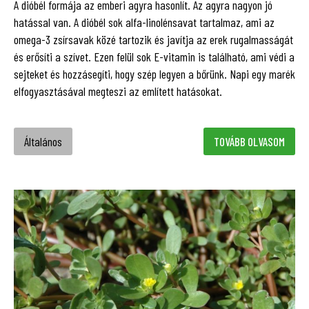
A dióbél formája az emberi agyra hasonlít. Az agyra nagyon jó
hatással van. A dióbél sok alfa-linolénsavat tartalmaz, ami az
omega-3 zsírsavak közé tartozik és javítja az erek rugalmasságát
és erősíti a szívet. Ezen felül sok E-vitamin is található, ami védi a
sejteket és hozzásegíti, hogy szép legyen a bőrünk. Napi egy marék
elfogyasztásával megteszi az említett hatásokat.
Általános
TOVÁBB OLVASOM