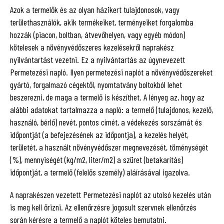
Azok a termelők és az olyan házikert tulajdonosok, vagy
területhasználók, akik termékeiket, terményeiket forgalomba
hozzák (piacon, boltban, átvevőhelyen, vagy egyéb módon)
kötelesek a növényvédőszeres kezelésekről naprakész
nyilvántartást vezetni. Ez a nyilvántartás az úgynevezett
Permetezési napló. Ilyen permetezési naplót a növényvédőszereket
gyártó, forgalmazó cégektől, nyomtatvány boltokból lehet
beszerezni, de maga a termelő is készíthet. A lényeg az, hogy az
alábbi adatokat tartalmazza a napló: a termelő (tulajdonos, kezelő,
használó, bérlő) nevét, pontos címét, a védekezés sorszámát és
időpontját (a befejezésének az időpontja), a kezelés helyét,
területét, a használt növényvédőszer megnevezését, töménységét
(%), mennyiségét (kg/m2, liter/m2) a szüret (betakarítás)
időpontját, a termelő (felelős személy) aláírásával igazolva.
A naprakészen vezetett Permetezési naplót az utolsó kezelés után
is meg kell őrizni. Az ellenőrzésre jogosult szervnek ellenőrzés
során kérésre a termelő a naplót köteles bemutatni.