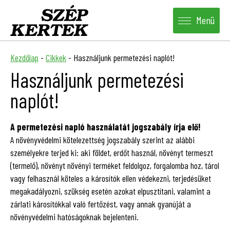
Menü
Kezdőlap
-
Cikkek
-
Használjunk permetezési naplót!
Használjunk permetezési
naplót!
A permetezési napló használatát jogszabály írja elő!
A növényvédelmi kötelezettség jogszabály szerint az alábbi
személyekre terjed ki: aki földet, erdőt használ, növényt termeszt
(termelő), növényt növényi terméket feldolgoz, forgalomba hoz, tárol
vagy felhasznál köteles a károsítók ellen védekezni, terjedésüket
megakadályozni, szükség esetén azokat elpusztítani, valamint a
zárlati károsítókkal való fertőzést, vagy annak gyanúját a
növényvédelmi hatóságoknak bejelenteni.