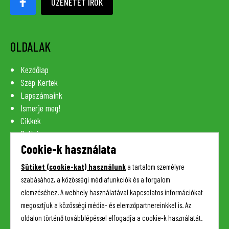
ÜZENETET ÍROK
OLDALAK
Kezdőlap
Szép Kertek
Lapszámaink
Ismerje meg!
Cikkek
Galéria
Szaknévsor
Cookie-k használata
Lexikon
Sütiket (cookie-kat) használunk
a tartalom személyre
Kapcsolat
szabásához, a közösségi médiafunkciók és a forgalom
elemzéséhez. A webhely használatával kapcsolatos információkat
megosztjuk a közösségi média- és elemzőpartnereinkkel is. Az
HASZNOS INFORMÁCIÓK
oldalon történő továbblépéssel elfogadja a cookie-k használatát.