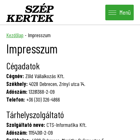
Menü
Kezdőlap
-
Impresszum
Impresszum
Cégadatok
Cégnév:
Zöld Vállalkozás Kft.
Székhely:
4028 Debrecen, Zrínyi utca 14.
Adószám:
13281368-2-09
Telefon:
+36 (30) 326-4866
Tárhelyszolgáltató
Szolgáltató neve:
CTS-Informatika Kft.
Adószám:
11154361-2-09