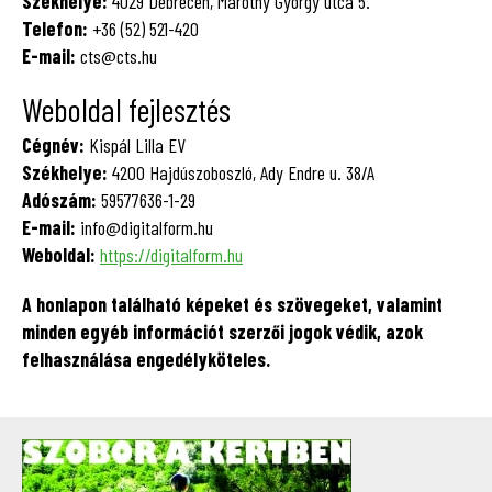
Székhelye:
4029 Debrecen, Maróthy György utca 5.
Telefon:
+36 (52) 521-420
E-mail:
cts@cts.hu
Weboldal fejlesztés
Cégnév:
Kispál Lilla EV
Székhelye:
4200 Hajdúszoboszló, Ady Endre u. 38/A
Adószám:
59577636-1-29
E-mail:
info@digitalform.hu
Weboldal:
https://digitalform.hu
A honlapon található képeket és szövegeket, valamint
minden egyéb információt szerzői jogok védik, azok
felhasználása engedélyköteles.