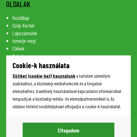
OLDALAK
Kezdőlap
Szép Kertek
Lapszámaink
Ismerje meg!
Cikkek
Galéria
Szaknévsor
Cookie-k használata
Lexikon
Sütiket (cookie-kat) használunk
a tartalom személyre
Kapcsolat
szabásához, a közösségi médiafunkciók és a forgalom
elemzéséhez. A webhely használatával kapcsolatos információkat
megosztjuk a közösségi média- és elemzőpartnereinkkel is. Az
HASZNOS INFORMÁCIÓK
oldalon történő továbblépéssel elfogadja a cookie-k használatát.
Adatkezelési tájékoztató
Impresszum
Elfogadom
Sütik (cookie-k) kezelése