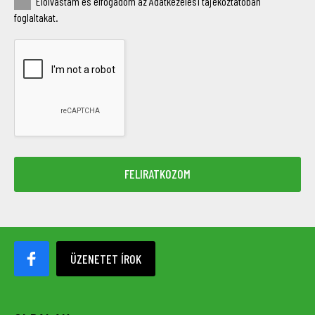
Elolvastam és elfogadom az Adatkezelési tájékoztatóban
foglaltakat.
ÜZENETET ÍROK