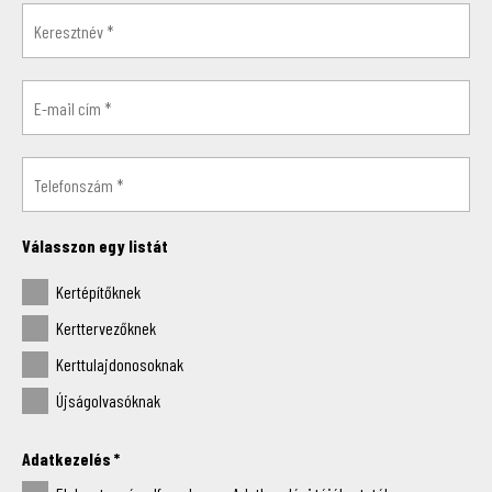
Válasszon egy listát
Kertépítőknek
Kerttervezőknek
Kerttulajdonosoknak
Újságolvasóknak
Adatkezelés
*