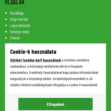
OLDALAK
Kezdőlap
Szép Kertek
Lapszámaink
Ismerje meg!
Cikkek
Galéria
Szaknévsor
Cookie-k használata
Lexikon
Sütiket (cookie-kat) használunk
a tartalom személyre
Kapcsolat
szabásához, a közösségi médiafunkciók és a forgalom
elemzéséhez. A webhely használatával kapcsolatos információkat
megosztjuk a közösségi média- és elemzőpartnereinkkel is. Az
HASZNOS INFORMÁCIÓK
oldalon történő továbblépéssel elfogadja a cookie-k használatát.
Adatkezelési tájékoztató
Impresszum
Elfogadom
Sütik (cookie-k) kezelése