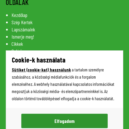
OLDALAK
Kezdőlap
Szép Kertek
Lapszámaink
Ismerje meg!
Cikkek
Galéria
Szaknévsor
Cookie-k használata
Lexikon
Sütiket (cookie-kat) használunk
a tartalom személyre
Kapcsolat
szabásához, a közösségi médiafunkciók és a forgalom
elemzéséhez. A webhely használatával kapcsolatos információkat
megosztjuk a közösségi média- és elemzőpartnereinkkel is. Az
HASZNOS INFORMÁCIÓK
oldalon történő továbblépéssel elfogadja a cookie-k használatát.
Adatkezelési tájékoztató
Impresszum
Elfogadom
Sütik (cookie-k) kezelése