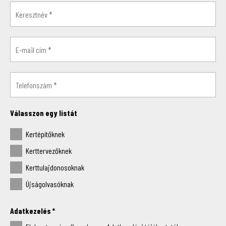
Válasszon egy listát
Kertépítőknek
Kerttervezőknek
Kerttulajdonosoknak
Újságolvasóknak
Adatkezelés
*