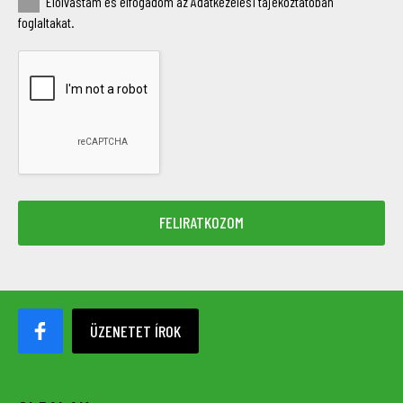
Elolvastam és elfogadom az Adatkezelési tájékoztatóban
foglaltakat.
ÜZENETET ÍROK