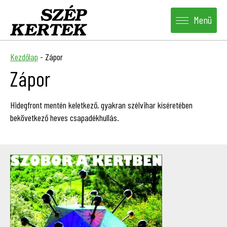
Menü
Kezdőlap
-
Zápor
Zápor
Hidegfront mentén keletkező, gyakran szélvihar kíséretében
bekövetkező heves csapadékhullás.