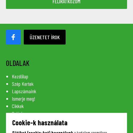
ÜZENETET ÍROK
OLDALAK
Kezdőlap
Szép Kertek
Lapszámaink
Ismerje meg!
Cikkek
Galéria
Szaknévsor
Cookie-k használata
Lexikon
Sütiket (cookie-kat) használunk
a tartalom személyre