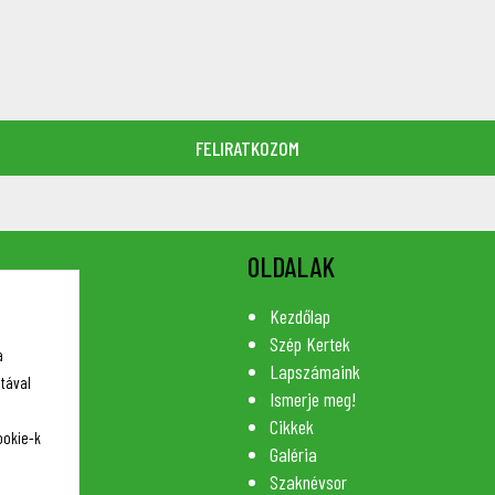
OLDALAK
Kezdőlap
Szép Kertek
a
Lapszámaink
tával
Ismerje meg!
Cikkek
ookie-k
Galéria
Szaknévsor