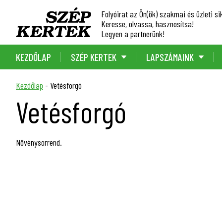
Folyóirat az Ön(ök) szakmai és üzleti sik
Keresse, olvassa, hasznosítsa!
Legyen a partnerünk!
KEZDŐLAP
SZÉP KERTEK
LAPSZÁMAINK
Kezdőlap
-
Vetésforgó
Vetésforgó
Növénysorrend.