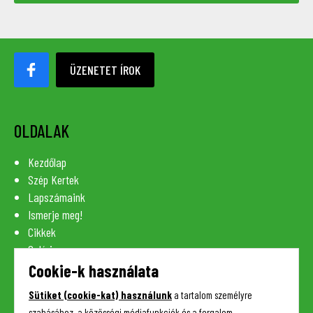
ÜZENETET ÍROK
OLDALAK
Kezdőlap
Szép Kertek
Lapszámaink
Ismerje meg!
Cikkek
Galéria
Szaknévsor
Cookie-k használata
Lexikon
Sütiket (cookie-kat) használunk
a tartalom személyre
Kapcsolat
szabásához, a közösségi médiafunkciók és a forgalom