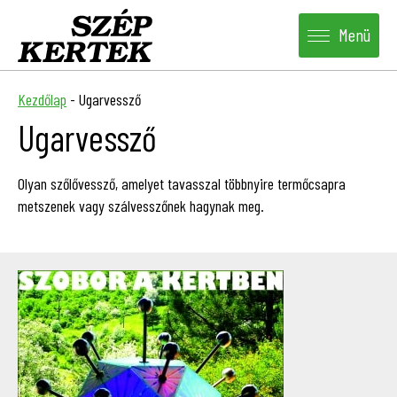
Menü
Kezdőlap
-
Ugarvessző
Ugarvessző
Olyan szőlővessző, amelyet tavasszal többnyire termőcsapra
metszenek vagy szálvesszőnek hagynak meg.