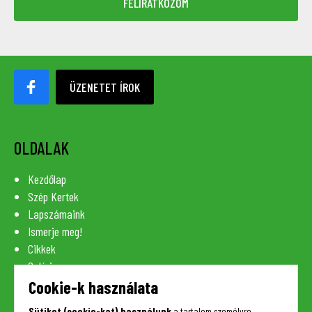
ÜZENETET ÍROK
OLDALAK
Kezdőlap
Szép Kertek
Lapszámaink
Ismerje meg!
Cikkek
Galéria
Szaknévsor
Cookie-k használata
Lexikon
Sütiket (cookie-kat) használunk
a tartalom személyre