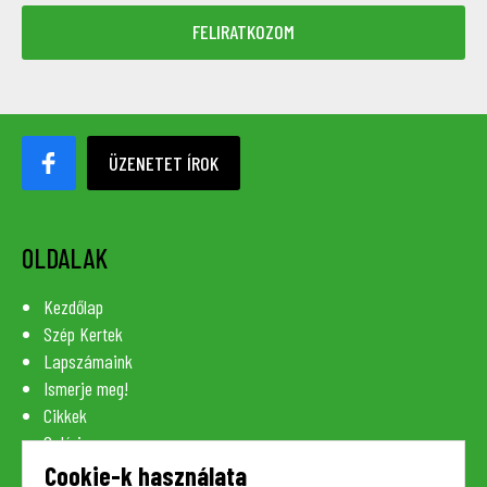
ÜZENETET ÍROK
OLDALAK
Kezdőlap
Szép Kertek
Lapszámaink
Ismerje meg!
Cikkek
Galéria
Szaknévsor
Cookie-k használata