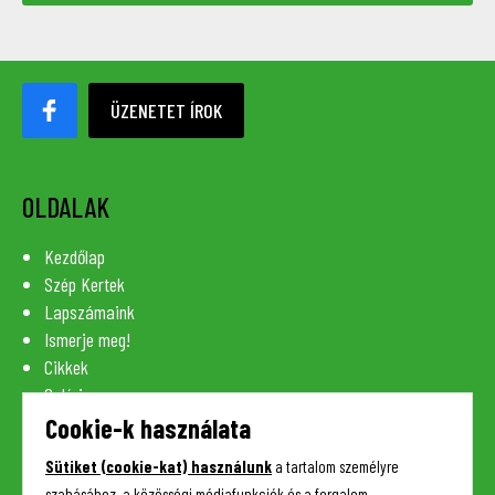
ÜZENETET ÍROK
OLDALAK
Kezdőlap
Szép Kertek
Lapszámaink
Ismerje meg!
Cikkek
Galéria
Szaknévsor
Cookie-k használata
Lexikon
Sütiket (cookie-kat) használunk
a tartalom személyre
Kapcsolat
szabásához, a közösségi médiafunkciók és a forgalom