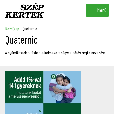
Menü
Kezdőlap
-
Quaternio
Quaternio
A gyümölcstelepítésben alkalmazott négyes kötés régi elnevezése.