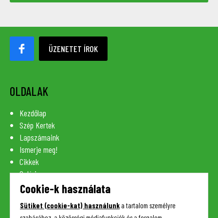
ÜZENETET ÍROK
OLDALAK
Kezdőlap
Szép Kertek
Lapszámaink
Ismerje meg!
Cikkek
Galéria
Szaknévsor
Cookie-k használata
Lexikon
Sütiket (cookie-kat) használunk
a tartalom személyre
Kapcsolat
szabásához, a közösségi médiafunkciók és a forgalom