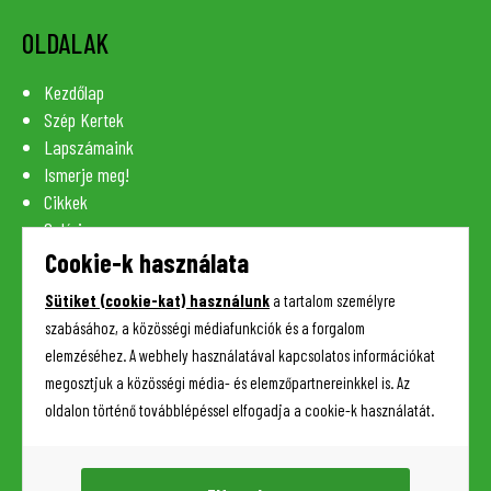
OLDALAK
Kezdőlap
Szép Kertek
Lapszámaink
Ismerje meg!
Cikkek
Galéria
Szaknévsor
Cookie-k használata
Lexikon
Sütiket (cookie-kat) használunk
a tartalom személyre
Kapcsolat
szabásához, a közösségi médiafunkciók és a forgalom
elemzéséhez. A webhely használatával kapcsolatos információkat
megosztjuk a közösségi média- és elemzőpartnereinkkel is. Az
HASZNOS INFORMÁCIÓK
oldalon történő továbblépéssel elfogadja a cookie-k használatát.
Adatkezelési tájékoztató
Impresszum