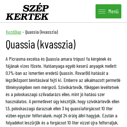
Menü
Kezdőlap
-
Quassia (kvasszia)
Quassia (kvasszia)
A Picrasma excelsa és Quassia amara trópusi fa kérgének és
fájának vizes főzete. Hatóanyaga egyéb keserű anyagok mellett
0,1%-ban az ismertlen eredetű Quassin. Rovarölő hatását a
légzőközpont bénításával fejti ki. Emberre az alkalmazott permetlé
töménységében nem mérgező. Szívókártevők, főképpen levéltetvek
és a poloskaszagú szilvadarázs ellen, mint jó hatású szer
használatos. A permetlevet úgy készítjük, hogy szívókártevők ellen
1,5, poloskaszagú darazsak ellen 3 kg quassiaforgácsot 10 liter
vízben egyszer felforralunk, majd 24 óráig állni hagyjuk. Ezután a
folyadékot leszűrjük és a forgácsot 10 liter vízzel újra felforraljuk,