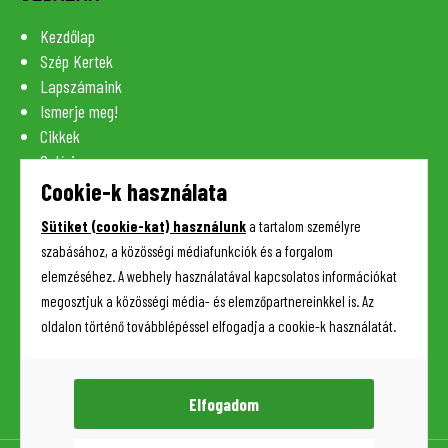
Kezdőlap
Szép Kertek
Lapszámaink
Ismerje meg!
Cikkek
Galéria
Szaknévsor
Cookie-k használata
Lexikon
Sütiket (cookie-kat) használunk
a tartalom személyre
Kapcsolat
szabásához, a közösségi médiafunkciók és a forgalom
elemzéséhez. A webhely használatával kapcsolatos információkat
megosztjuk a közösségi média- és elemzőpartnereinkkel is. Az
HASZNOS INFORMÁCIÓK
oldalon történő továbblépéssel elfogadja a cookie-k használatát.
Adatkezelési tájékoztató
Impresszum
Elfogadom
Sütik (cookie-k) kezelése