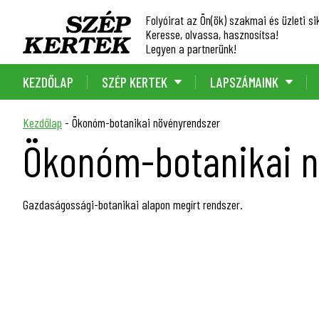
Folyóirat az Ön(ök) szakmai és üzleti sik
Keresse, olvassa, hasznosítsa!
Legyen a partnerünk!
KEZDŐLAP
SZÉP KERTEK
LAPSZÁMAINK
Kezdőlap
-
Ökonóm-botanikai növényrendszer
Ökonóm-botanikai 
Gazdaságossági-botanikai alapon megírt rendszer.