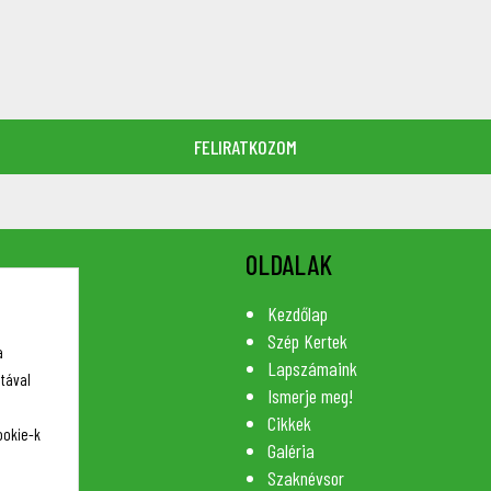
OLDALAK
Kezdőlap
Szép Kertek
a
Lapszámaink
tával
Ismerje meg!
Cikkek
ookie-k
Galéria
Szaknévsor