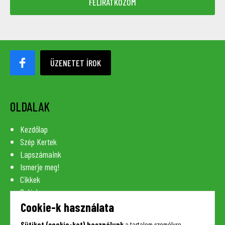
ÜZENETET ÍROK
OLDALAK
Kezdőlap
Szép Kertek
Lapszámaink
Ismerje meg!
Cikkek
Galéria
Szaknévsor
Cookie-k használata
Lexikon
Sütiket (cookie-kat) használunk
a tartalom személyre