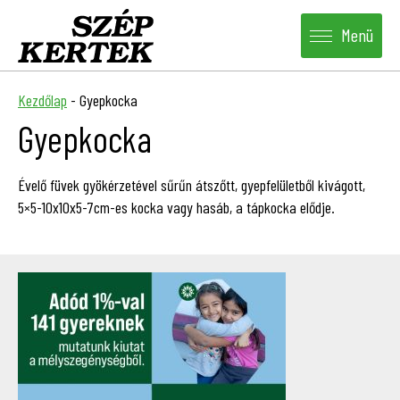
Menü
Kezdőlap
-
Gyepkocka
Gyepkocka
Évelő füvek gyökérzetével sűrűn átszőtt, gyepfelületből kivágott,
5×5-10x10x5-7cm-es kocka vagy hasáb, a tápkocka elődje.