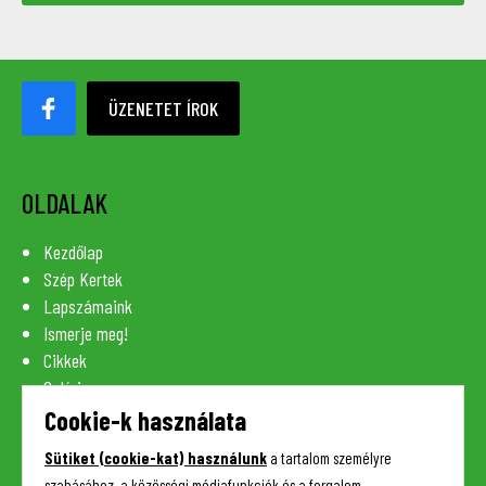
ÜZENETET ÍROK
OLDALAK
Kezdőlap
Szép Kertek
Lapszámaink
Ismerje meg!
Cikkek
Galéria
Szaknévsor
Cookie-k használata
Lexikon
Sütiket (cookie-kat) használunk
a tartalom személyre
Kapcsolat
szabásához, a közösségi médiafunkciók és a forgalom