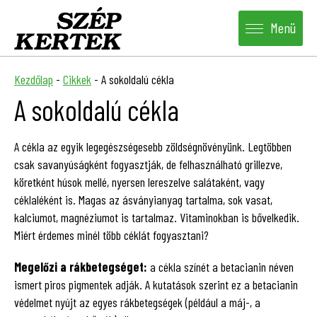
Menü
Kezdőlap
-
Cikkek
-
A sokoldalú cékla
A sokoldalú cékla
A cékla az egyik legegészségesebb zöldségnövényünk. Legtöbben
csak savanyúságként fogyasztják, de felhasználható grillezve,
köretként húsok mellé, nyersen lereszelve salátaként, vagy
céklaléként is. Magas az ásványianyag tartalma, sok vasat,
kalciumot, magnéziumot is tartalmaz. Vitaminokban is bővelkedik.
Miért érdemes minél több céklát fogyasztani?
Megelőzi a rákbetegséget:
a cékla színét a betacianin néven
ismert piros pigmentek adják. A kutatások szerint ez a betacianin
védelmet nyújt az egyes rákbetegségek (például a máj-, a