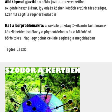
Állóképeségjavító:
a cékla javítja a szervezetünk
oxigénfelhasználását, így edzés közben később érzünk fáradtságot.
Ezen túl segíti a regenerálódást is.
Hat a bőrproblémákra:
a céklalé gazdag C-vitamin tartalmának
köszönhetően hatékony a pigmentációkra és a különböző
bőrfoltokra. Napi egy pohár céklalé segítség a megoldásban
Tegdes László