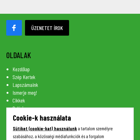
ÜZENETET ÍROK
OLDALAK
Kezdőlap
Szép Kertek
Lapszámaink
Ismerje meg!
Cikkek
Galéria
Szaknévsor
Cookie-k használata
Lexikon
Sütiket (cookie-kat) használunk
a tartalom személyre
Kapcsolat
szabásához, a közösségi médiafunkciók és a forgalom