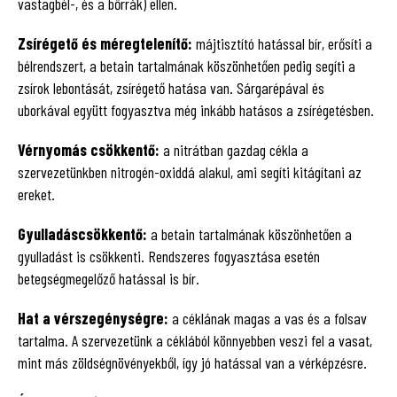
vastagbél-, és a bőrrák) ellen.
Zsírégető és méregtelenítő:
májtisztító hatással bír, erősíti a
bélrendszert, a betain tartalmának köszönhetően pedig segíti a
zsírok lebontását, zsírégető hatása van. Sárgarépával és
uborkával együtt fogyasztva még inkább hatásos a zsírégetésben.
Vérnyomás csökkentő:
a nitrátban gazdag cékla a
szervezetünkben nitrogén-oxiddá alakul, ami segíti kitágítani az
ereket.
Gyulladáscsökkentő:
a betain tartalmának köszönhetően a
gyulladást is csökkenti. Rendszeres fogyasztása esetén
betegségmegelőző hatással is bír.
Hat a vérszegénységre:
a céklának magas a vas és a folsav
tartalma. A szervezetünk a céklából könnyebben veszi fel a vasat,
mint más zöldségnövényekből, így jó hatással van a vérképzésre.