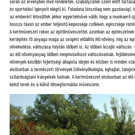
során az érvényben lévő rendeletek, szabályzatok szem előtt tartásá
és sportolási igényeit elégíti ki. Feladata látszólag nem gazdasági
az emberért létesültek akkor egyértelművé válik, hogy a munkaerő új
hosszú távon az ember teljesítő képessége csökken, egészsége roml
A kertművészet rokon az építőművészettel, azonban az építészetnek 
kertépítés fő anyaga maga az oxigént előállító élő növény, míg az ép
növekedése, változása folytán időbeli is. Az időben lezajló változ
az élő növényanyag időben megmutatkozó változásainak, fejlődésének
növények későbbi fejlettségi állapota idején és közben is minden s
elsősorban a természeti törvények (növényökológia, éghajlat, talajv
szilárdságtani irányelvek hatnak. A kertművészet elsősorban az élő n
belső terek és a külső tömegformálás művészete.