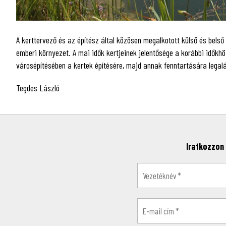
A kerttervező és az építész által közösen megalkotott külső és bels
emberi környezet. A mai idők kertjeinek jelentősége a korábbi idők
városépítésében a kertek építésére, majd annak fenntartására legaláb
Tegdes László
Iratkozzon 