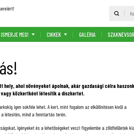
ereiért!
ISMERJE MEG!
CIKKEK
GALÉRIA
SZAKNÉVSO
ás!
tett hely, ahol növényeket ápolnak, akár gazdasági célra haszon
vagy közkertként létesítik a díszkertet.
rkokig igen sokféle lehet. A kert, mint fogalom az elkülönítésen kívül a
a létesítés, mind a fenntartás terén.
ságokat, igényeket és a lehetőségeket veszi figyelembe a zöldfelületek ki