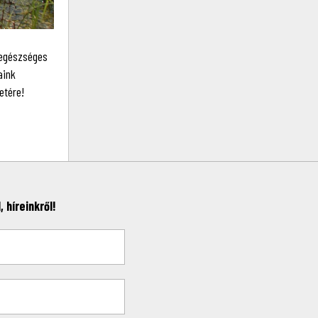
 egészséges
aink
etére!
 híreinkről!