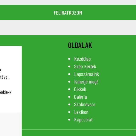
OLDALAK
Kezdőlap
Szép Kertek
a
Lapszámaink
tával
Ismerje meg!
Cikkek
ookie-k
Galéria
Szaknévsor
Lexikon
Kapcsolat