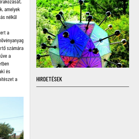
zórakozását,
ük, amelyek
ás nélkül
ert a
a növényanyag
kértő számára
műve a
etben
aki és
HIRDETÉSEK
pítészet a