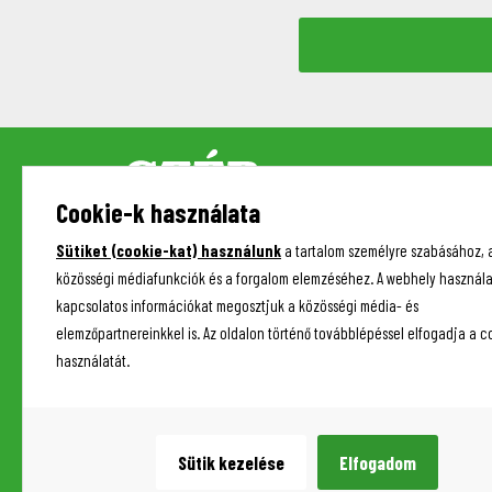
Cookie-k használata
Sütiket (cookie-kat) használunk
a tartalom személyre szabásához, 
közösségi médiafunkciók és a forgalom elemzéséhez. A webhely használa
kapcsolatos információkat megosztjuk a közösségi média- és
elemzőpartnereinkkel is. Az oldalon történő továbblépéssel elfogadja a c
használatát.
ÜZENETET ÍROK
Sütik kezelése
Elfogadom