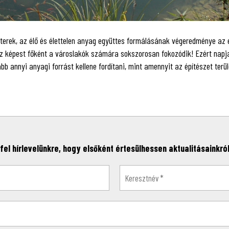
ő terek, az élő és élettelen anyag együttes formálásának végeredménye az
höz képest főként a városlakók számára sokszorosan fokozódik! Ezért napj
b annyi anyagi forrást kellene fordítani, mint amennyit az építészet terül
fel hírlevelünkre, hogy elsőként értesülhessen aktualitásainkról,