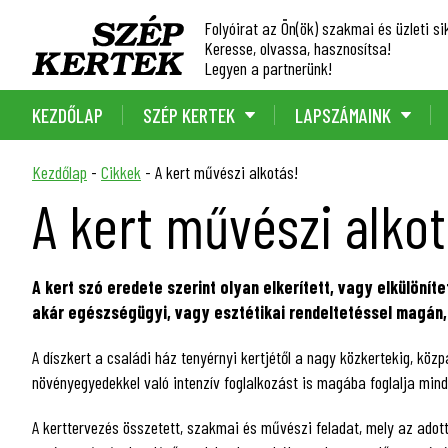
Folyóirat az Ön(ök) szakmai és üzleti sik
Keresse, olvassa, hasznosítsa!
Legyen a partnerünk!
KEZDŐLAP
SZÉP KERTEK
LAPSZÁMAINK
Kezdőlap
-
Cikkek
-
A kert művészi alkotás!
A kert művészi alkot
A kert szó eredete szerint olyan elkerített, vagy elkülöní
akár egészségügyi, vagy esztétikai rendeltetéssel magán, 
A díszkert a családi ház tenyérnyi kertjétől a nagy közkertekig, közpa
növényegyedekkel való intenzív foglalkozást is magába foglalja mind 
A kerttervezés összetett, szakmai és művészi feladat, mely az adott