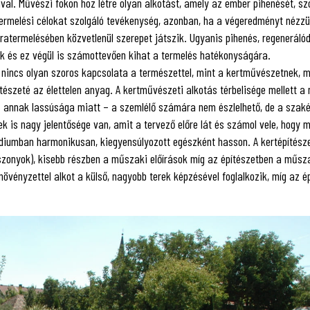
val. Művészi fokon hoz létre olyan alkotást, amely az ember pihenését, s
, termelési célokat szolgáló tevékenység, azonban, ha a végeredményt nézz
ratermelésében közvetlenül szerepet játszik. Ugyanis pihenés, regenerálód
ik és ez végül is számottevően kihat a termelés hatékonyságára.
nincs olyan szoros kapcsolata a természettel, mint a kertművészetnek, m
ítészeté az élettelen anyag. A kertművészeti alkotás térbelisége mellett 
ás – annak lassúsága miatt – a szemlélő számára nem észlelhető, de a sza
 is nagy jelentősége van, amit a tervező előre lát és számol vele, hogy 
tádiumban harmonikusan, kiegyensúlyozott egészként hasson. A kertépítész
iszonyok), kisebb részben a műszaki előírások míg az építészetben a műsz
övényzettel alkot a külső, nagyobb terek képzésével foglalkozik, míg az é