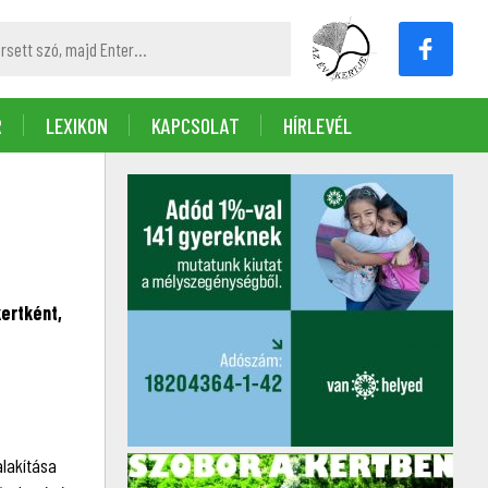
R
LEXIKON
KAPCSOLAT
HÍRLEVÉL
kertként,
alakítása