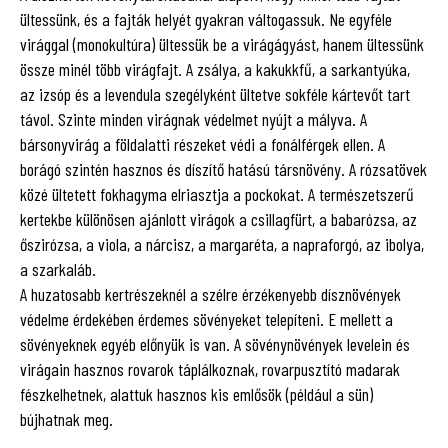
ültessünk, és a fajták helyét gyakran váltogassuk. Ne egyféle
virággal (monokultúra) ültessük be a virágágyást, hanem ültessünk
össze minél több virágfajt. A zsálya, a kakukkfű, a sarkantyúka,
az izsóp és a levendula szegélyként ültetve sokféle kártevőt tart
távol. Szinte minden virágnak védelmet nyújt a mályva. A
bársonyvirág a földalatti részeket védi a fonálférgek ellen. A
borágó szintén hasznos és díszítő hatású társnövény. A rózsatövek
közé ültetett fokhagyma elriasztja a pockokat. A természetszerű
kertekbe különösen ajánlott virágok a csillagfürt, a babarózsa, az
őszirózsa, a viola, a nárcisz, a margaréta, a napraforgó, az ibolya,
a szarkaláb.
A huzatosabb kertrészeknél a szélre érzékenyebb dísznövények
védelme érdekében érdemes sövényeket telepíteni. E mellett a
sövényeknek egyéb előnyük is van. A sövénynövények levelein és
virágain hasznos rovarok táplálkoznak, rovarpusztító madarak
fészkelhetnek, alattuk hasznos kis emlősök (például a sün)
bújhatnak meg.