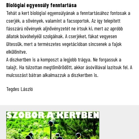
Biológiai egyensúly fenntartása
Tehát a kert biológiai egyensúlyának a fenntartásához fontosak a
cserjék, a sövények, valamint a facsoportok. Az így telepített
fásszárú növények aljnövényzetét ne írtsuk ki, mert az apróbb
állatok búvóhelyéül szolgálnak. A cserjéket, fákat vegyesen
ültessük, mert a természetes vegetációban sincsenek a fajok
elkülönítve.
A díszkertben is a komposzt a legjobb trágya. Ne forgassuk a
talajt. Ha túlzottan megtömörödött, akkor ásóvillával lazítsuk fel. A
mulcsozást bátran alkalmazzuk a díszkertben is.
Tegdes László