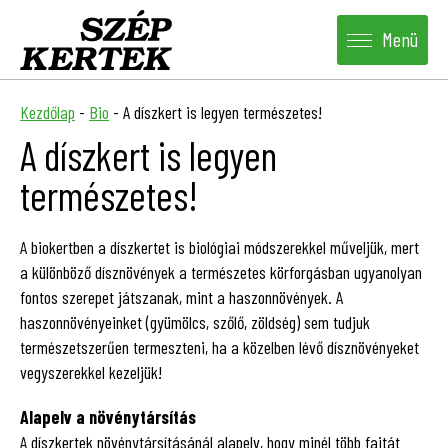
Menü
Kezdőlap
-
Bio
-
A díszkert is legyen természetes!
A díszkert is legyen
természetes!
A biokertben a díszkertet is biológiai módszerekkel műveljük, mert
a különböző dísznövények a természetes körforgásban ugyanolyan
fontos szerepet játszanak, mint a haszonnövények. A
haszonnövényeinket (gyümölcs, szőlő, zöldség) sem tudjuk
természetszerűen termeszteni, ha a közelben lévő dísznövényeket
vegyszerekkel kezeljük!
Alapelv a növénytársítás
A díszkertek növénytársításánál alapelv, hogy minél több fajtát