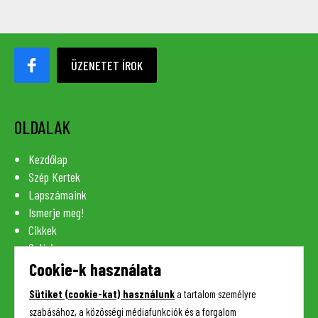
ÜZENETET ÍROK
OLDALAK
Kezdőlap
Szép Kertek
Lapszámaink
Ismerje meg!
Cikkek
Galéria
Szaknévsor
Cookie-k használata
Lexikon
Sütiket (cookie-kat) használunk
a tartalom személyre
Kapcsolat
szabásához, a közösségi médiafunkciók és a forgalom