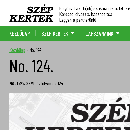
Folyóirat az Ön(ök) szakmai és üzleti sik
Keresse, olvassa, hasznosítsa!
Legyen a partnerünk!
KEZDŐLAP
SZÉP KERTEK
LAPSZÁMAINK
Kezdőlap
-
No. 124.
No. 124.
No. 124.
XXVI. évfolyam, 2024.