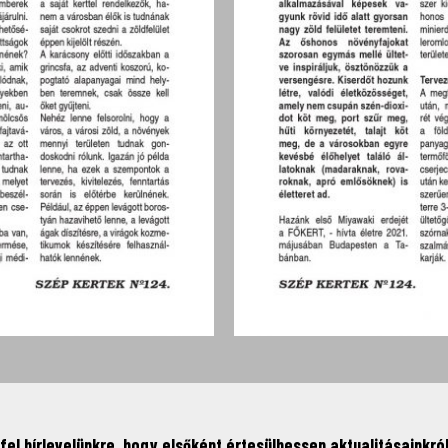
fel hírlevelünkre, hogy elsőként értesülhessen aktualitásainkról,