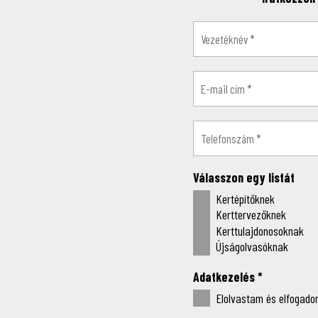
Válasszon egy listát
Kertépítőknek
Kerttervezőknek
Kerttulajdonosoknak
Újságolvasóknak
Adatkezelés
*
Elolvastam és elfogadom