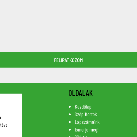
OLDALAK
Kezdőlap
Szép Kertek
a
Lapszámaink
tával
Ismerje meg!
Cikkek