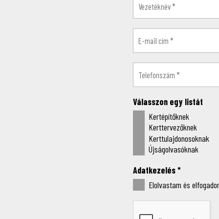
Válasszon egy listát
Kertépítőknek
Kerttervezőknek
Kerttulajdonosoknak
Újságolvasóknak
Adatkezelés
*
Elolvastam és elfogadom