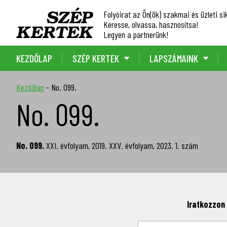
Folyóirat az Ön(ök) szakmai és üzleti sik
Keresse, olvassa, hasznosítsa!
Legyen a partnerünk!
KEZDŐLAP
SZÉP KERTEK
LAPSZÁMAINK
Kezdőlap
-
No. 099.
No. 099.
No. 099.
XXI. évfolyam, 2019. XXV. évfolyam, 2023. 1. szám
Iratkozzon 