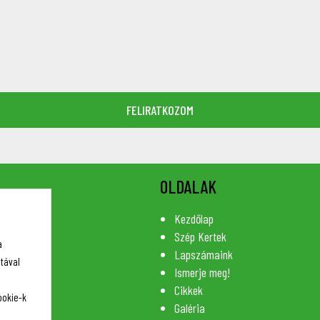
OLDALAK
Kezdőlap
Szép Kertek
a
Lapszámaink
tával
Ismerje meg!
Cikkek
ookie-k
Galéria