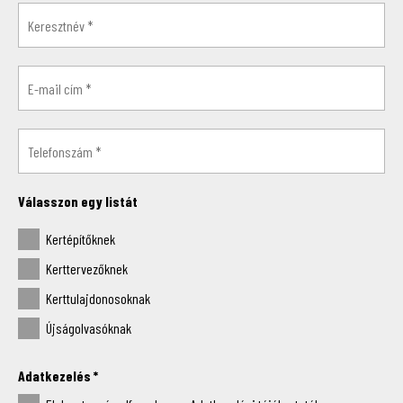
Válasszon egy listát
Kertépítőknek
Kerttervezőknek
Kerttulajdonosoknak
Újságolvasóknak
Adatkezelés
*