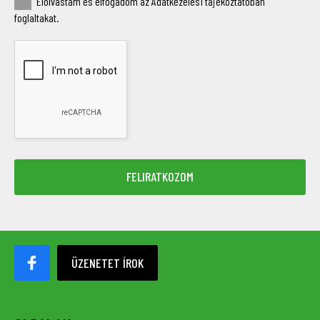
Elolvastam és elfogadom az Adatkezelési tájékoztatóban
foglaltakat.
ÜZENETET ÍROK