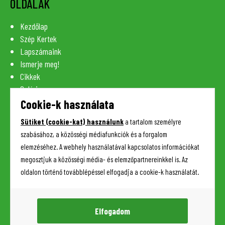
OLDALAK
Kezdőlap
Szép Kertek
Lapszámaink
Ismerje meg!
Cikkek
Galéria
Szaknévsor
Cookie-k használata
Lexikon
Sütiket (cookie-kat) használunk
a tartalom személyre
Kapcsolat
szabásához, a közösségi médiafunkciók és a forgalom
elemzéséhez. A webhely használatával kapcsolatos információkat
megosztjuk a közösségi média- és elemzőpartnereinkkel is. Az
HASZNOS INFORMÁCIÓK
oldalon történő továbblépéssel elfogadja a cookie-k használatát.
Adatkezelési tájékoztató
Impresszum
Elfogadom
Sütik (cookie-k) kezelése