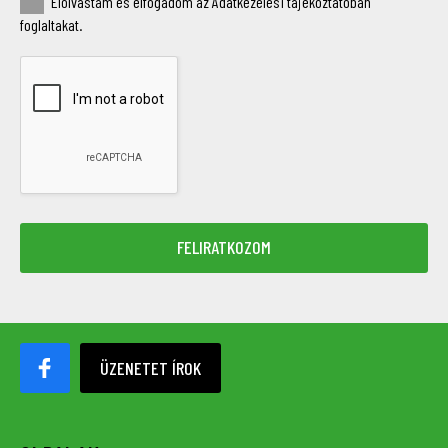
Elolvastam és elfogadom az Adatkezelési tájékoztatóban
foglaltakat.
ÜZENETET ÍROK