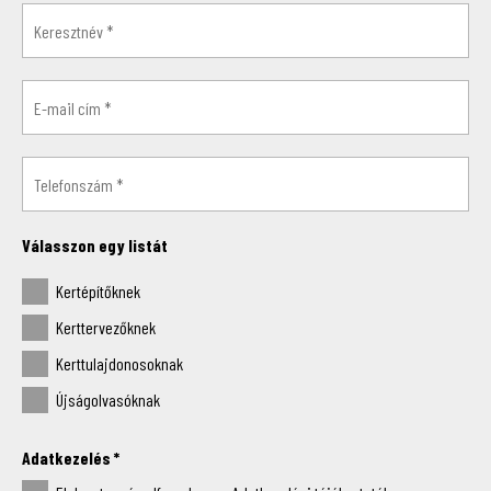
Válasszon egy listát
Kertépítőknek
Kerttervezőknek
Kerttulajdonosoknak
Újságolvasóknak
Adatkezelés
*