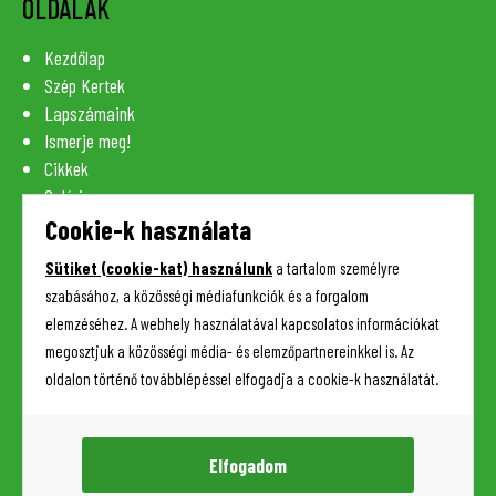
OLDALAK
Kezdőlap
Szép Kertek
Lapszámaink
Ismerje meg!
Cikkek
Galéria
Szaknévsor
Cookie-k használata
Lexikon
Sütiket (cookie-kat) használunk
a tartalom személyre
Kapcsolat
szabásához, a közösségi médiafunkciók és a forgalom
elemzéséhez. A webhely használatával kapcsolatos információkat
megosztjuk a közösségi média- és elemzőpartnereinkkel is. Az
HASZNOS INFORMÁCIÓK
oldalon történő továbblépéssel elfogadja a cookie-k használatát.
Adatkezelési tájékoztató
Impresszum
Elfogadom
Sütik (cookie-k) kezelése