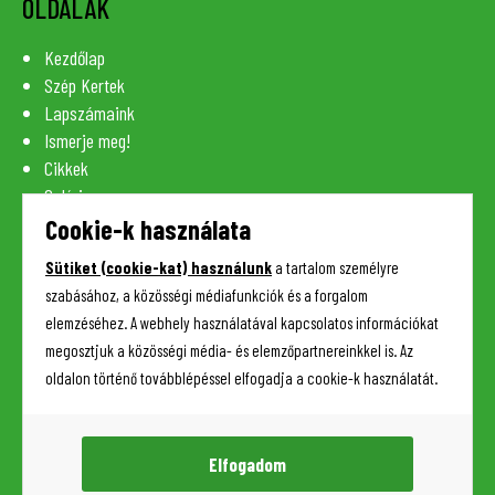
OLDALAK
Kezdőlap
Szép Kertek
Lapszámaink
Ismerje meg!
Cikkek
Galéria
Szaknévsor
Cookie-k használata
Lexikon
Sütiket (cookie-kat) használunk
a tartalom személyre
Kapcsolat
szabásához, a közösségi médiafunkciók és a forgalom
elemzéséhez. A webhely használatával kapcsolatos információkat
megosztjuk a közösségi média- és elemzőpartnereinkkel is. Az
HASZNOS INFORMÁCIÓK
oldalon történő továbblépéssel elfogadja a cookie-k használatát.
Adatkezelési tájékoztató
Impresszum
Elfogadom
Sütik (cookie-k) kezelése