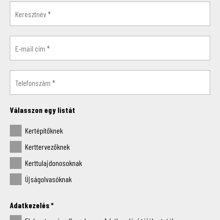
Válasszon egy listát
Kertépítőknek
Kerttervezőknek
Kerttulajdonosoknak
Újságolvasóknak
Adatkezelés
*