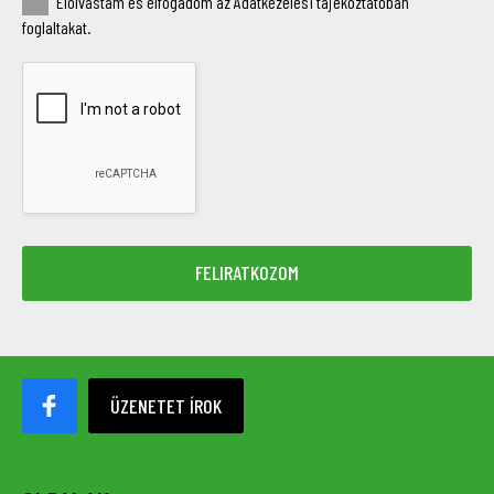
Elolvastam és elfogadom az Adatkezelési tájékoztatóban
foglaltakat.
ÜZENETET ÍROK