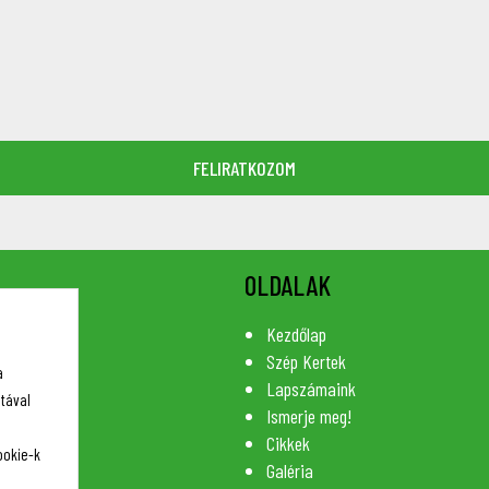
OLDALAK
Kezdőlap
Szép Kertek
a
Lapszámaink
tával
Ismerje meg!
Cikkek
ookie-k
Galéria