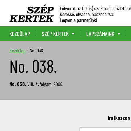
Folyóirat az Ön(ök) szakmai és üzleti sik
Keresse, olvassa, hasznosítsa!
Legyen a partnerünk!
KEZDŐLAP
SZÉP KERTEK
LAPSZÁMAINK
Kezdőlap
-
No. 038.
No. 038.
No. 038.
VIII. évfolyam, 2006.
Iratkozzon 