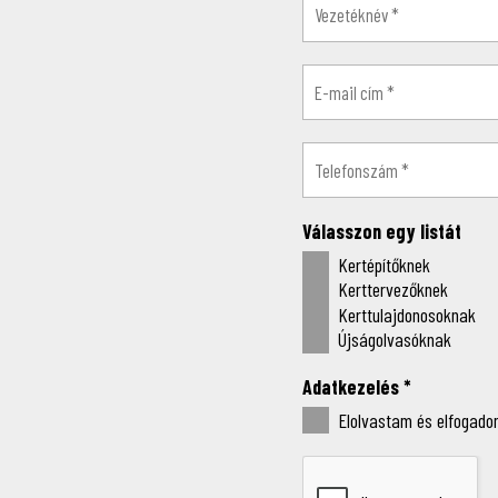
Válasszon egy listát
Kertépítőknek
Kerttervezőknek
Kerttulajdonosoknak
Újságolvasóknak
Adatkezelés
*
Elolvastam és elfogadom